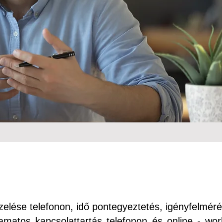
elése telefonon, idő pontegyeztetés, igényfelmér
amatos kapcsolattartás telefonon és online - wo