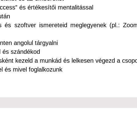
cess” és értékesítői mentalitással
után
 és szoftver ismereteid meglegyenek (pl.: Zoo
nten angolul tárgyalni
d és szándékod
ásként kezeld a munkád és lelkesen végezd a csopo
l és mivel foglalkozunk