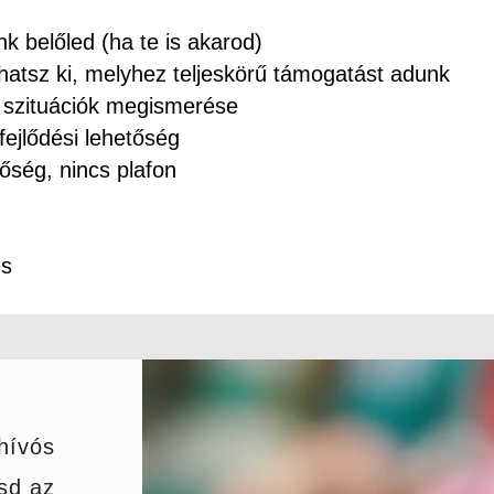
nk belőled (ha te is akarod)
íthatsz ki, melyhez teljeskörű támogatást adunk
 szituációk megismerése
fejlődési lehetőség
őség, nincs plafon
és
ívós
sd az