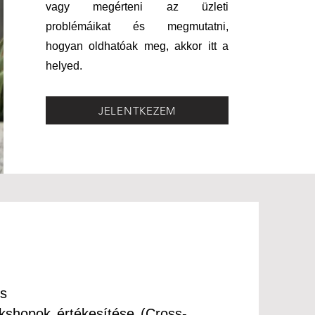
vagy megérteni az üzleti
problémáikat és megmutatni,
hogyan oldhatóak meg, akkor itt a
helyed.
JELENTKEZEM
és
rkshopok értékesítése (Cross-