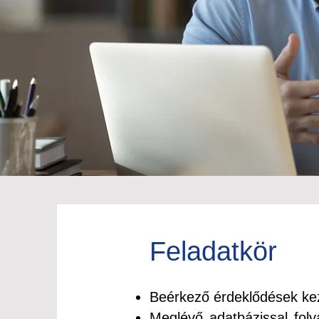
Feladatkör
Beérkező érdeklődések kez
Meglévő adatbázissal foly