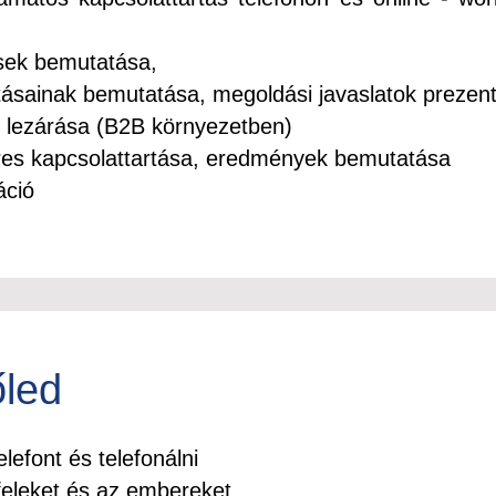
ések bemutatása,
tásainak bemutatása, megoldási javaslatok prezent
 lezárása (B2B környezetben)
res kapcsolattartása, eredmények bemutatása
áció
őled
lefont és telefonálni
feleket és az embereket