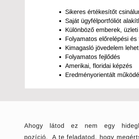
Sikeres értékesítőt csinálu
Saját ügyfélportfóliót alak
Különböző emberek, üzleti
Folyamatos előrelépési és 
Kimagasló jövedelem lehet
Folyamatos fejlődés
Amerikai, floridai képzés
Eredményorientált működ
Ahogy látod ez nem egy hidegh
pozíció. A te feladatod, hogy megért