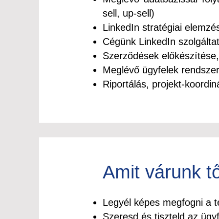
sell, up-sell)
LinkedIn stratégiai elemz
Cégünk LinkedIn szolgálta
Szerződések előkészítése,
Meglévő ügyfelek rendsze
Riportálás, projekt-koordin
Amit várunk t
Legyél képes megfogni a te
Szeresd és tiszteld az ügy