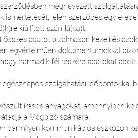
a szerződésben megnevezett szolgáltatásr
ismertetését, jelen szerződés egy eredeti,
k)re kiállított számlá(ka)t.
tt összes adatot bizalmasan kezeli és azok
ben egyértelműen dokumentumokkal bizon
 hogy harmadik fél részére adatokat adott k
 egésznapos szolgáltatási időpontokkal bi
lkészült írásos anyagokat, amennyiben kel
 átadja a Megbízó számára.
en bármilyen kommunikációs eszközön keres