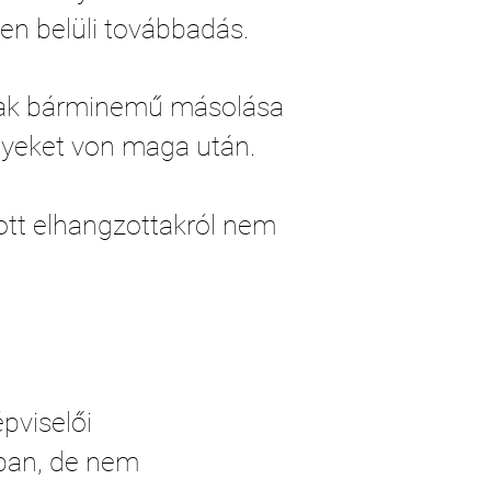
en belüli továbbadás.
annak bárminemű másolása
yeket von maga után.
ott elhangzottakról nem
pviselői
ában, de nem