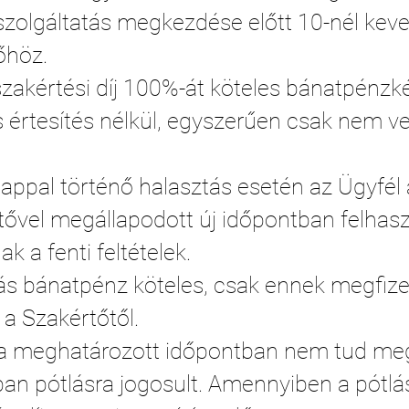
a szolgáltatás megkezdése előtt 10-nél k
őhöz.
szakértési díj 100%-át köteles bánatpénzk
s értesítés nélkül, egyszerűen csak nem ve
ppal történő halasztás esetén az Ügyfél a
tővel megállapodott új időpontban felhaszn
k a fenti feltételek.
s bánatpénz köteles, csak ennek megfize
 a Szakértőtől.
 meghatározott időpontban nem tud meg
an pótlásra jogosult. Amennyiben a pótlá