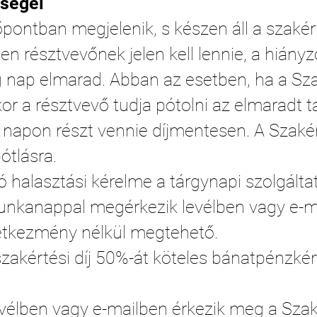
tségei
pontban megjelenik, s készen áll a szaké
n résztvevőnek jelen kell lennie, a hián
ng nap elmarad. Abban az esetben, ha a S
kor a résztvevő tudja pótolni az elmaradt t
 napon részt vennie díjmentesen. A Szaké
ótlásra.
halasztási kérelme a tárgynapi szolgálta
unkanappal megérkezik levélben vagy e-m
etkezmény nélkül megtehető.
szakértési díj 50%-át köteles bánatpénzké
levélben vagy e-mailben érkezik meg a Sza