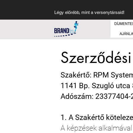
Légy előrébb, mint a versenytársaid!
DÍJMENTE
AJÁNL
Szerződési 
Szakértő: RPM System
1141 Bp. Szugló utca 
Adószám: 23377404-
1. A Szakértő köteleze
A képzések alkalmával 