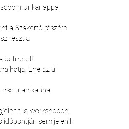
evesebb munkanappal
ént a Szakértő részére
sz részt a
 befizetett
álhatja. Erre az új
tése után kaphat
jelenni a workshopon,
s időpontján sem jelenik