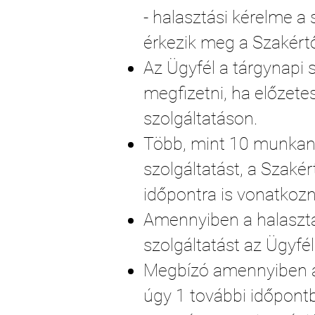
- halasztási kérelme 
érkezik meg a Szakért
Az Ügyfél a tárgynapi 
megfizetni, ha
előzete
szolgáltatáson.
Több, mint 10 munkana
szolgáltatást, a Szakér
időpontra is vonatkozna
Amennyiben a halasztá
szolgáltatást az Ügyfél
Megbízó amennyiben a
úgy 1 további időpontb