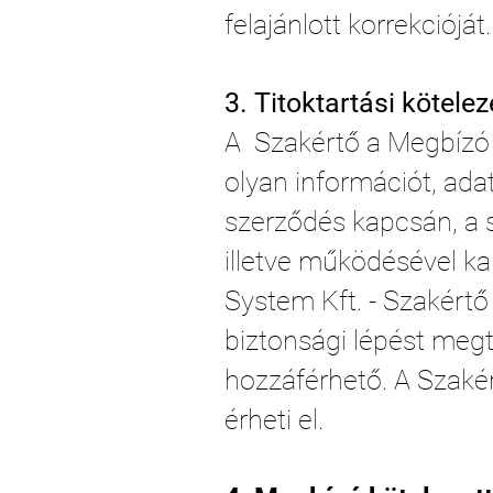
felajánlott korrekcióját.
3. Titoktartási kötele
A Szakértő a Megbízó 
olyan információt, ada
szerződés kapcsán, a s
illetve működésével k
System Kft. - Szakértő
biztonsági lépést meg
hozzáférhető. A Szaké
érheti el.