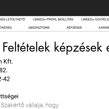
SEN LETÖLTHETŐ
LINKEDin PROFIL BEÁLLÍTÁS
LINKEDin ÜGYFÉL
ATKÉRÉS
SIKERSZTORIK
KÉPZÉSEK
KARRI
Feltételek képzések 
 Kft.
82.
2-42
ttségei
Szakértő vállalja, hogy: