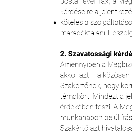
postai levél, fax) a Me
kérdéseire a jelentkez
köteles a szolgáltatás
maradéktalanul leszolg
2. Szavatossági kérd
Amennyiben a Megbízó 
akkor azt – a közösen
Szakértőnek, hogy korri
témakört. Mindezt a je
érdekében teszi. A Meg
munkanapon belül írásb
Szakértő azt hivatalos