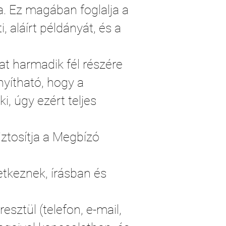
a. Ez magában foglalja a
 aláírt példányát, és a
at harmadik fél részére
yítható, hogy a
i, úgy ezért teljes
ztosítja a Megbízó
etkeznek, írásban és
ztül (telefon, e-mail,