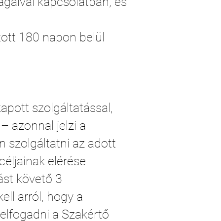
yagaival kapcsolatban, és
tott 180 napon belül
pott szolgáltatással,
 azonnal jelzi a
n szolgáltatni az adott
éljainak elérése
ást követő 3
ll arról, hogy a
 elfogadni a Szakértő