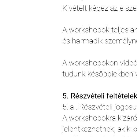
Kivételt képez az e s
A workshopok teljes a
és harmadik személyn
A workshopokon videós
tudunk későbbiekben v
5. Részvételi feltétel
5. a . Részvételi jogos
A workshopokra kizáró
jelentkezhetnek, akik 