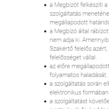
a Megbízót felkészíti 
szolgáltatás menetének 
megállapodott határidő(
a Megbízó által rábízo
nem adja ki. Amennyi
Szakértő felelős azért,
felelősséget vállal.
az előre megállapodott
folyamatos haladását.
a szolgáltatás során e
elektronikus formában
a szolgáltatást követő