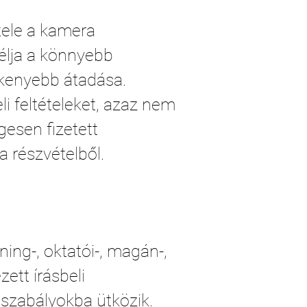
tele a kamera
élja a könnyebb
kenyebb átadása.
 feltételeket, azaz nem
gesen fizetett
a részvételből.
ning-, oktatói-, magán-,
ett írásbeli
gszabályokba ütközik.