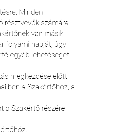
rtésre. Minden
yzó résztvevők számára
zakértőnek van másik
anfolyami napját, úgy
rtő egyéb lehetőséget
tás megkezdése előtt
ailben a Szakértőhöz, a
nt a Szakértő részére
kértőhöz.