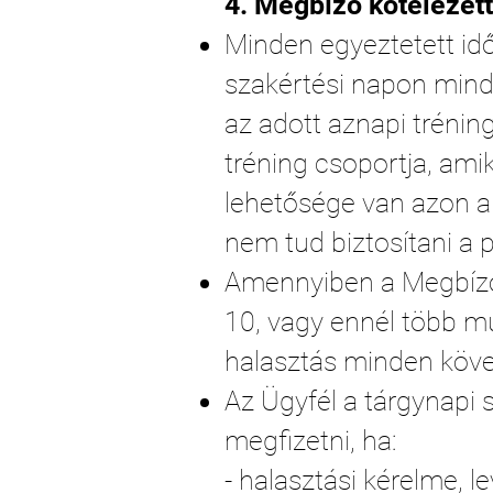
4. Megbízó kötelezet
Minden egyeztetett idő
szakértési napon minde
az adott aznapi tréni
tréning csoportja, ami
lehetősége van azon a
nem tud biztosítani a p
Amennyiben a Megbízó 
10, vagy ennél több m
halasztás minden köv
Az Ügyfél a tárgynapi 
megfizetni, ha:
- halasztási kérelme, 