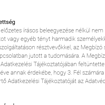
zettség
előzetes írásos beleegyezése nélkül nem
tot vagy egyéb tényt harmadik személyekke
zolgáltatáson résztvevőkkel, az Megbízó sz
apcsolatban jutott a tudomására. A Megbí
 Adatkezelési Tájékoztatójában feltüntett
téve annak érdekébe, hogy 3. Fél számára
rtő Adatkezelési Tájékoztatóját az Adatv