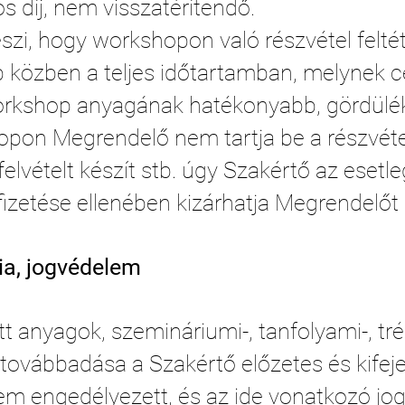
s díj, nem visszatérítendő.
zi, hogy workshopon való részvétel felté
 közben a teljes időtartamban, melynek c
rkshop anyagának hatékonyabb, gördülé
on Megrendelő nem tartja be a részvételi
lvételt készít stb. úgy Szakértő az esetle
afizetése ellenében kizárhatja Megrendelőt 
ia, jogvédelem
tt anyagok, szemináriumi-, tanfolyami-, tré
továbbadása a Szakértő előzetes és kifejez
em engedélyezett, és az ide vonatkozó jo