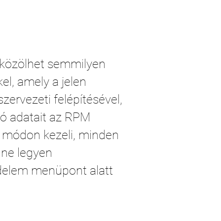
 közölhet semmilyen
l, amely a jelen
ervezeti felépítésével,
zó adatait az RPM
e módon kezeli, minden
 ne legyen
édelem menüpont alatt