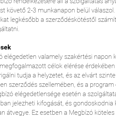
gbízó rendelkezésére áll a szolgáltatás an
ést követő 2-3 munkanapon belül válaszol.
okat legkésőbb a szerződéskötéstől számí
áltatni.
ések
elégedetlen valamely szakértési napon ka
 megfogalmazott célok elérése érdekében –
gálni tudja a helyzetet, és az elvárt szinte
len szerződés szellemében, és a program c
bízó elégedetlensége esetén a szolgáltat
an jelezheti kifogását, és gondoskodnia ke
an átvegye. Ez esetben a Megbízó köteles