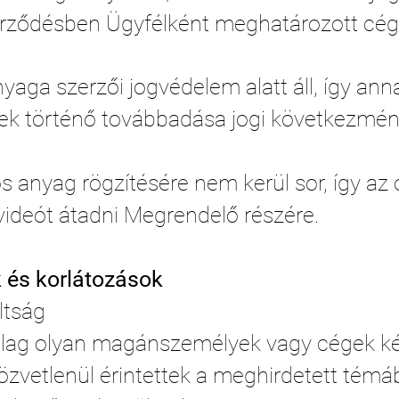
zerződésben Ügyfélként meghatározott cég
nyaga szerzői jogvédelem alatt áll, így 
ek történő továbbadása jogi következmén
 anyag rögzítésére nem kerül sor, így az 
ideót átadni Megrendelő részére.
ek és korlátozások
ultság
lag olyan magánszemélyek vagy cégek ké
közvetlenül érintettek a meghirdetett tém