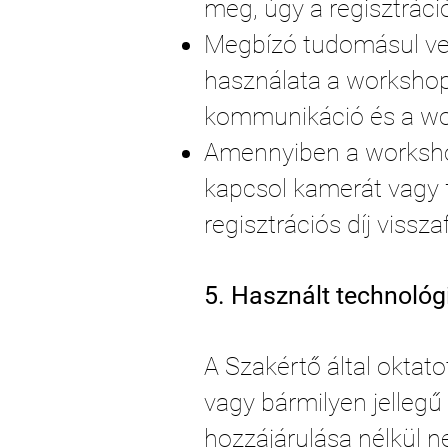
meg, úgy a regisztráció
Megbízó tudomásul ves
használata a workshop
kommunikáció és a wo
Amennyiben a workshop
kapcsol kamerát vagy fe
regisztrációs díj vissz
5. Használt technológ
A Szakértő által oktato
vagy bármilyen jellegű 
hozzájárulása nélkül n