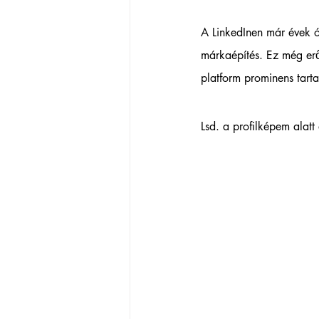
A LinkedInen már évek ó
márkaépítés. Ez még erő
platform prominens tarta
Lsd. a profilképem alat