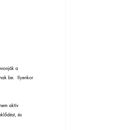
evonják a 
ak be.  Ilyenkor 
nem aktív 
klődést, és 