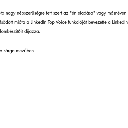
ta nagy népszerűségre tett szert az "én eladása" vagy másnéven
södött mióta a LinkedIn Top Voice funkcióját bevezette a LinkedIn
lomkészítőit díjazza. 
t a sárga mezőben