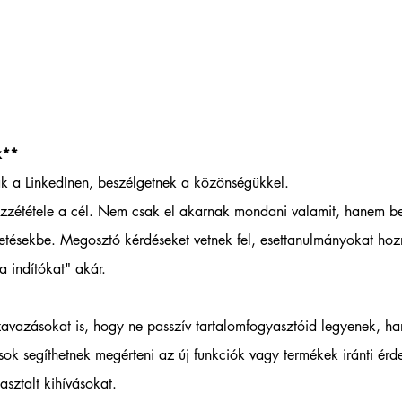
k**  
ak a LinkedInen, beszélgetnek a közönségükkel. 
zzététele a cél. Nem csak el akarnak mondani valamit, hanem b
tésekbe. Megosztó kérdéseket vetnek fel, esettanulmányokat hozn
a indítókat" akár.
zavazásokat is, hogy ne passzív tartalomfogyasztóid legyenek, ha
k segíthetnek megérteni az új funkciók vagy termékek iránti érde
asztalt kihívásokat.