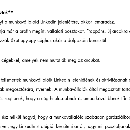
ztok**  
yt a munkavállalóid LinkedIn jelenlétére, akkor lemaradsz. 
 már a profin megírt, vállalati posztokat. Frappáns, új arcokra é
zzák őket egy-egy céghez akár a dolgozóin keresztül
 cégekkel, amelyek nem mutatják meg az arcukat.  
lismerték munkavállalóik LinkedIn jelenlétének és aktivitásának a
mak megosztására, nyernek. A munkavállalók által megosztott tar
és segítenek, hogy a cég hitelesebbnek és emberközelibbnek tűnjö
ész nélkül hagyd, hogy a munkavállalóid szabadon garázdálko
rvet, egy LinkedIn stratégiát készíteni arról, hogy mit posztoljana