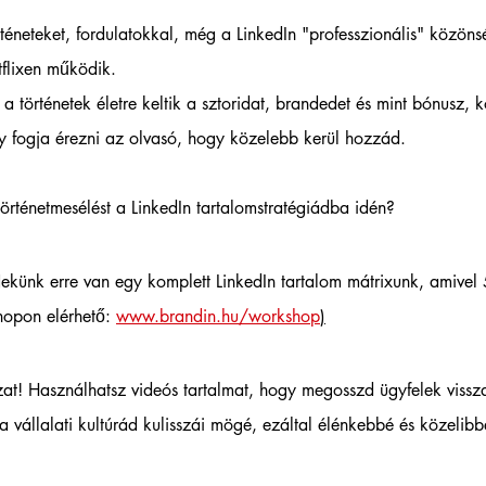
rténeteket, fordulatokkal, még a LinkedIn "professzionális" közönsé
flixen működik. 
 történetek életre keltik a sztoridat, brandedet és mint bónusz, 
y fogja érezni az olvasó, hogy közelebb kerül hozzád.  
örténetmesélést a LinkedIn tartalomstratégiádba idén?  
Nekünk erre van egy komplett LinkedIn tartalom mátrixunk, amivel
shopon elérhető: 
www.brandin.hu/workshop
)
at! Használhatsz videós tartalmat, hogy megosszd ügyfelek vissza
 a vállalati kultúrád kulisszái mögé, ezáltal élénkebbé és közelib