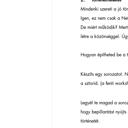
Mindenki szereti a jó tö
Igen, ez nem csak a Net
De miért működik? Mert a
létre a közönséggel. Úg
Hogyan építheted be a t
Készíts egy sorozatot. 
a sztorid. (a fenti work
Legyél te magad a soroz
hogy bepillantást nyújts
történetét. 