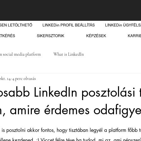
SEN LETÖLTHETŐ
LINKEDin PROFIL BEÁLLÍTÁS
LINKEDin ÜGYFÉL
ATKÉRÉS
SIKERSZTORIK
KÉPZÉSEK
KARRI
n social media platform
What is LinkedIn
okt. 14.
4 perc olvasás
osabb LinkedIn posztolási 
, amire érdemes odafigye
 is posztolni akkor fontos, hogy tisztában legyél a platform főbb t
llene kezdened. :) Viccet félre téve ha tudod, mi az, ami népszerű