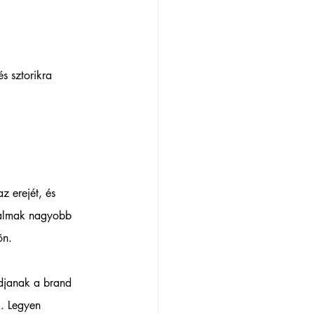
s sztorikra 
z erejét, és 
talmak nagyobb 
n.  
djanak a brand 
k. Legyen 