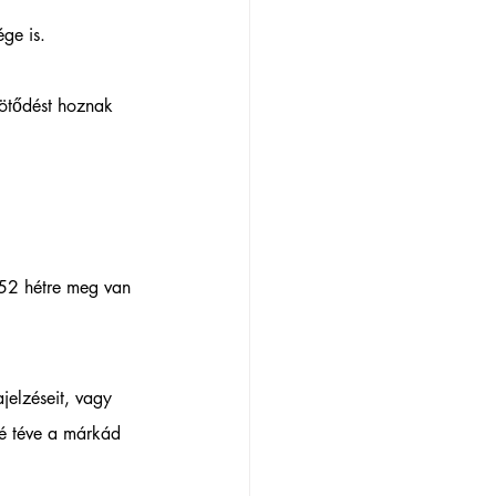
ge is. 
kötődést hoznak 
 52 hétre meg van 
jelzéseit, vagy 
bé téve a márkád 