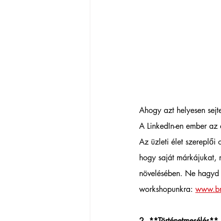
Ahogy azt helyesen sejt
A LinkedIn-en ember az 
Az üzleti élet szereplői
hogy saját márkájukat, 
növelésében. Ne hagyd k
workshopunkra: 
www.br
2. **Történetmesélés** 