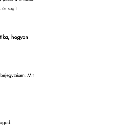
 és segít 
ktika, hogyan 
 bejegyzésen. Mit 
magad!