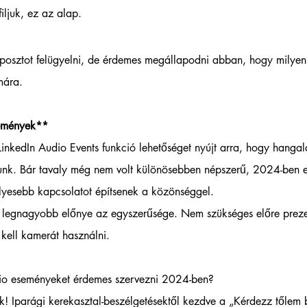
iljuk, ez az alap.
osztot felügyelni, de érdemes megállapodni abban, hogy milyen 
mára.
emények**  
inkedIn Audio Events funkció lehetőséget nyújt arra, hogy hangal
sunk. Bár tavaly még nem volt különösebben népszerű, 2024-ben 
yesebb kapcsolatot építsenek a közönséggel.  
s legnagyobb előnye az egyszerűsége. Nem szükséges előre preze
 kell kamerát használni.  
dio eseményeket érdemes szervezni 2024-ben? 
k! Iparági kerekasztal-beszélgetésektől kezdve a „Kérdezz tőlem