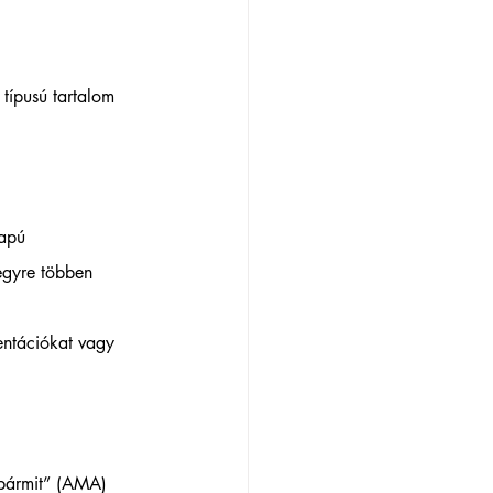
típusú tartalom 
apú 
egyre többen 
ntációkat vagy 
 bármit” (AMA) 