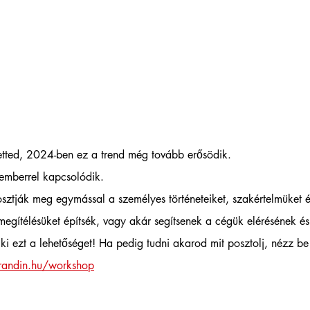
etted, 2024-ben ez a trend még tovább erősödik. 
emberrel kapcsolódik. 
 osztják meg egymással a személyes történeteiket, szakértelmüket 
megítélésüket építsék, vagy akár segítsenek a cégük elérésének és
i ezt a lehetőséget! Ha pedig tudni akarod mit posztolj, nézz be
andin.hu/workshop
 