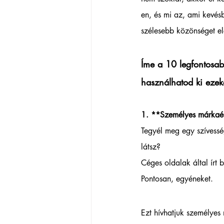
en, és mi az, ami kevésb
szélesebb közönséget el
Íme a 10 legfontosabb
használhatod ki ezek
1. **Személyes márkaép
Tegyél meg egy szívessé
látsz? 
Céges oldalak által írt 
Pontosan, egyéneket.  
Ezt hívhatjuk személyes