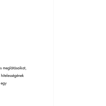
és meglátásaikat, 
 hitelességének 
 egy 