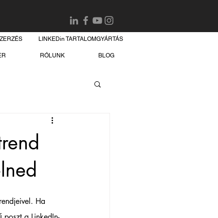
SZERZÉS
LINKEDin TARTALOMGYÁRTÁS
ER
RÓLUNK
BLOG
trend
lned
rendjeivel. Ha 
 poszt a LinkedIn-