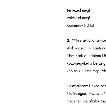
Tervezed meg! 
Valósítsd meg! 
Kommunikáld ki!
3. **Interaktív tartalma
Akik igazán jól hasítan
Nem csak a tartalom kö
közönségüket a beszélge
kép nélkül ossz meg "vit
Használhatsz LinkedIn-s
közönséged. A szavazáso
megérteni az általuk tap