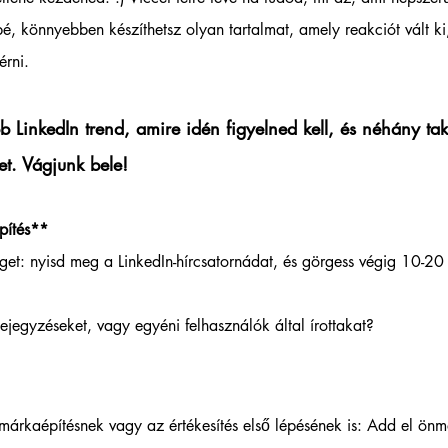
é, könnyebben készíthetsz olyan tartalmat, amely reakciót vált ki,
érni.
 LinkedIn trend, amire idén figyelned kell, és néhány ta
et. Vágjunk bele!
ítés**  
get: nyisd meg a LinkedIn-hírcsatornádat, és görgess végig 10-20
bejegyzéseket, vagy egyéni felhasználók által írottakat? 
 márkaépítésnek vagy az értékesítés első lépésének is: Add el ön