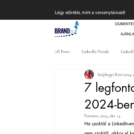
Légy előrébb, mint a versenytársaid!
DÍJMENTE
AJÁNL
All Posts
LinkedIn Trends
LinkedI
Széphegyi Kitti
2024. 
7 legfont
2024-ben
Frissítve:
2024. okt. 15.
Ha szoktál a LinkedIn-en
nem szoktál, akkor el ke