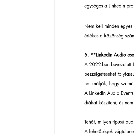
egységes a LinkedIn prof
Nem kell minden egyes p
értékes a közönség szá
5. **LinkedIn Audio es
A 2022-ben bevezetett L
beszélgetéseket folytas
használják, hogy személ
A LinkedIn Audio Event
diákat készíteni, és nem
Tehát, milyen típusú au
A lehetőségek végtelene