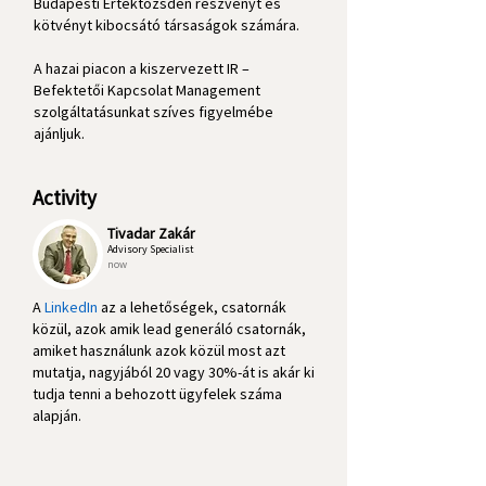
Budapesti Értéktőzsdén részvényt és
kötvényt kibocsátó társaságok számára.
A hazai piacon a kiszervezett IR –
Befektetői Kapcsolat Management
szolgáltatásunkat szíves figyelmébe
ajánljuk.
Activity
Tivadar Zakár
Advisory Specialist
now
A
LinkedIn
az a lehetőségek, csatornák
közül, azok amik lead generáló csatornák,
amiket használunk azok közül most azt
mutatja, nagyjából 20 vagy 30%-át is akár ki
tudja tenni a behozott ügyfelek száma
alapján.