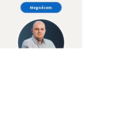
Megnézem
Keresnyei Imre
Pump Expert I CEO at Fluid-Tech
Industrial Hungary Kft.
Megnézem