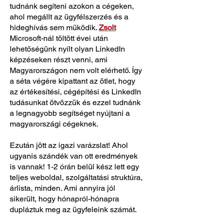
tudnánk segíteni azokon a cégeken,
ahol megállt az ügyfélszerzés és a
hideghívás sem működik.
Zsolt
Microsoft-nál töltött évei után
lehetőségünk nyílt olyan LinkedIn
képzéseken részt venni, ami
Magyarországon nem volt elérhető. Így
a séta végére kipattant az ötlet, hogy
az értékesítési, cégépítési és LinkedIn
tudásunkat ötvözzük és ezzel tudnánk
a legnagyobb segítséget nyújtani a
magyarországi cégeknek.
Ezután jött az igazi varázslat! Ahol
ugyanis szándék van ott eredmények
is vannak! 1-2 órán belül kész lett egy
teljes weboldal, szolgáltatási struktúra,
árlista, minden. Ami annyira jól
sikerült, hogy hónapról-hónapra
dupláztuk meg az ügyfeleink számát.