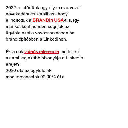
2022-re elértünk egy olyan szervezeti
növekedést és stabilitást, hogy
elindítottuk a
BRANDin USA
-t is, így
már két kontinensen segítjük az
ügyfeleinket a vevőszerzésben és
brand építésben a LinkedInen.
És a sok
videós referencia
mellett mi
az ami leginkább bizonyítja a LinkedIn
erejét?
2020 óta az ügyfeleink,
megkereséseink 99,99%-át a
LinkedInen szólítottuk meg és a
LinkedInnek köszönhetjük.
Mindezt úgy, hogy n
em kellett fizetett
hirdetéseket futtatnunk!
Jól olvastad a
marketing hirdetésre szánt költségünk
0 forint volt!
A LinkedIn a mi csodafegyverünk. És