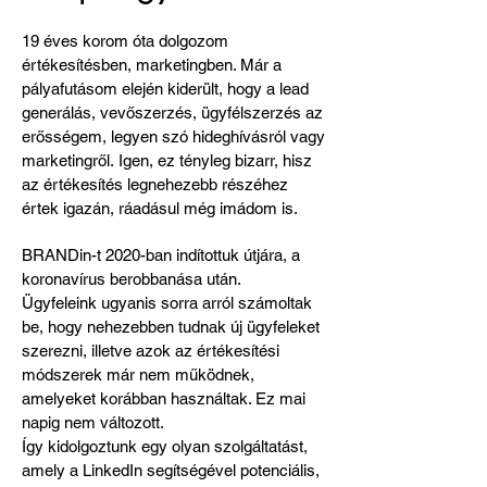
19 éves korom óta dolgozom
értékesítésben, marketingben. Már a
pályafutásom elején kiderült, hogy a lead
generálás, vevőszerzés, ügyfélszerzés az
erősségem, legyen szó hideghívásról vagy
marketingről.
Igen, ez tényleg bizarr, hisz
az értékesítés legnehezebb részéhez
értek igazán, ráadásul még imádom is.
BRANDin-t 2020-ban indítottuk útjára, a
koronavírus berobbanása után.
Ügyfeleink ugyanis sorra arról számoltak
be, hogy nehezebben tudnak új ügyfeleket
szerezni, illetve azok az értékesítési
módszerek már nem működnek,
amelyeket korábban használtak. Ez mai
napig nem változott.
Így kidolgoztunk egy olyan szolgáltatást,
amely a LinkedIn segítségével potenciális,