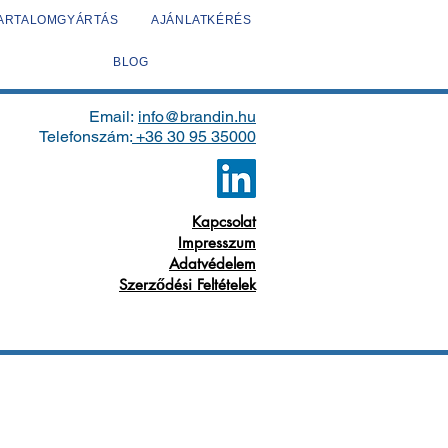
TARTALOMGYÁRTÁS
AJÁNLATKÉRÉS
BLOG
Email:
info@brandin.hu
Telefonszám:
+36 30 95 35000
Kapcsolat
Impresszum
Adatvédelem
Szerződési Feltételek