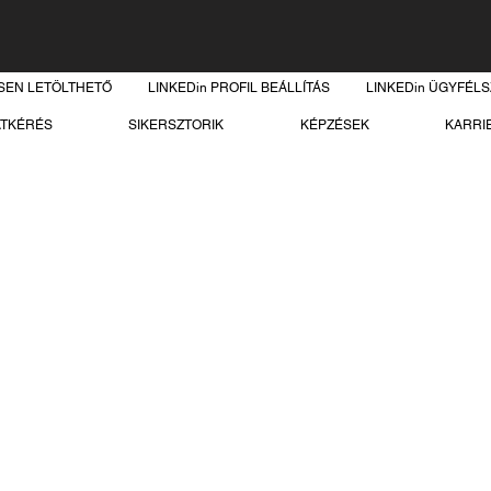
SEN LETÖLTHETŐ
LINKEDin PROFIL BEÁLLÍTÁS
LINKEDin ÜGYFÉL
ATKÉRÉS
SIKERSZTORIK
KÉPZÉSEK
KARRI
lya