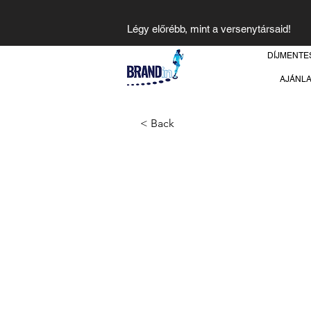
Légy előrébb, mint a versenytársaid!
DÍJMENTE
AJÁNL
< Back
Baráth Orso