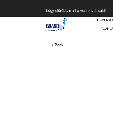
Légy előrébb, mint a versenytársaid!
DÍJMENTE
AJÁNL
< Back
Jatsko Dima