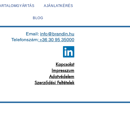
TARTALOMGYÁRTÁS
AJÁNLATKÉRÉS
BLOG
Email:
info@brandin.hu
Telefonszám:
+36 30 95 35000
Kapcsolat
Impresszum
Adatvédelem
Szerződési Feltételek