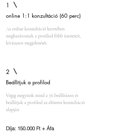
1
online 1:1 konzultáció (60 perc)
Az online konzultáció keretében
meghatározzuk a profilod főbb üzeneteit,
kívánatos megjelenését.
2
Beállítjuk a profilod
Végig megyünk mind a 76 beállításon és
beállítjuk a profilod az előzetes konzultáció
alapján
Díja: 150.000 Ft + Áfa